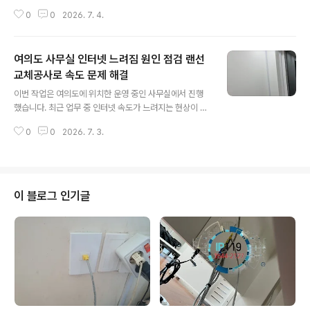
기존에 사용하던 허브를 새로운 장비로 교체하기 위해 네
0
0
2026. 7. 4.
트워크 점검과 장비 설치를 요청해주신 현장입니다. 메인
단자함은 사무실 각 자리와 네트워크 장비로 연결되는 여
러 회선이 집중되는 공간입니다. 단자함 내부가 복잡하게
여의도 사무실 인터넷 느려짐 원인 점검 랜선
구성되어 있거나 오래된 허브를 계속 사용할 경우 장애 발
생 시 문제 회선을 찾기 어렵고, 장비 상태에 따라 인터넷
교체공사로 속도 문제 해결
글 내용
연결에도 영향을 줄 수 있습니다. 이번 현장에서는 기존 네
이번 작업은 여의도에 위치한 운영 중인 사무실에서 진행
트워크 구조와 회선 상태를 확인한 뒤 단자함 내부 배선을
했습니다. 최근 업무 중 인터넷 속도가 느려지는 현상이 반
정리하고, 기존 허브를 철거한 후 아이피타임 H8008 1대
복되어 네트워크 점검과 랜선 교체공사를 요청해주신 현장
와 SG24N-MINI 1대를 새롭게 설치했습니다. 먼저 기존
0
0
2026. 7. 3.
입니다. 사무실 인터넷이 느려지면 가장 먼저 통신사 회선
허브에 연결된 랜선을 하나씩 확인..
이나 공유기 문제를 의심하는 경우가 많지만, 실제 현장에
서는 오래된 랜선이나 단자 접촉 상태, 배선 손상 등 물리적
인 선로 문제로 인해 속도 저하가 발생하는 경우도 있습니
다. 이번 현장에서는 기존 네트워크 환경과 선로 상태를 점
이 블로그 인기글
검하고 문제가 의심되는 랜선을 교체해 안정적인 인터넷
환경을 다시 구성했습니다. 현장에 도착해 고객님께 인터
넷 사용 중 발생하는 증상을 먼저 확인했습니다. 인터넷이
완전히 끊기는 것은 아니었지만 평소보다 웹페이지가 늦게
열리고 업무 프로그램 사용이나 파일 전송 시 ..