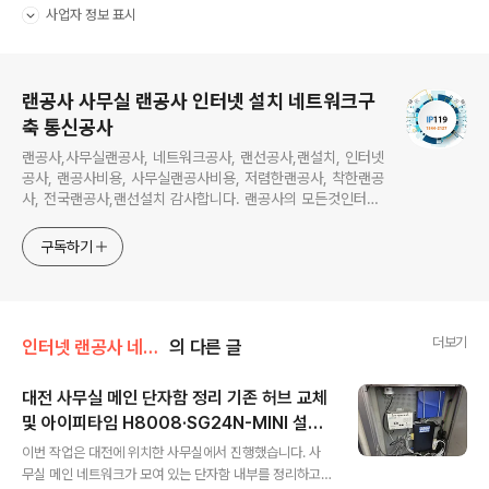
사업자 정보 표시
펼치기/접기
로그 정보
랜공사 사무실 랜공사 인터넷 설치 네트워크구
축 통신공사
랜공사,사무실랜공사, 네트워크공사, 랜선공사,랜설치, 인터넷
공사, 랜공사비용, 사무실랜공사비용, 저렴한랜공사, 착한랜공
사, 전국랜공사,랜선설치 감사합니다. 랜공사의 모든것인터넷
공사의 모든것 IP119는 귀사의 성공을 위해 더욱 노력하겠습
니다. 깔끔하면서도 안정된네트워크 구축을 약속드립니다
구독하기
더보기
인터넷 랜공사 네트워크 서버구축
의 다른 글
대전 사무실 메인 단자함 정리 기존 허브 교체
및 아이피타임 H8008·SG24N-MINI 설치
글 내용
작업
이번 작업은 대전에 위치한 사무실에서 진행했습니다. 사
무실 메인 네트워크가 모여 있는 단자함 내부를 정리하고